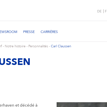
DE
F
rf
-
Notre histoire
-
Personnalités
-
Carl Claussen
AUSSEN
merhaven et décédé à